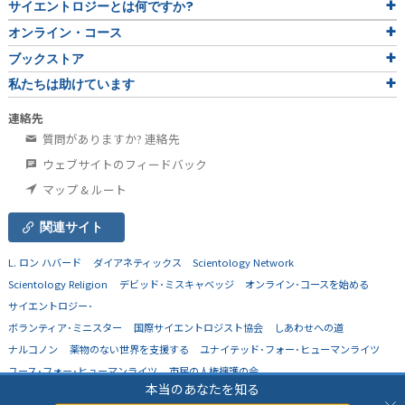
サイエントロジーとは
何ですか?
オンライン・コース
ブックストア
私たちは助けています
連絡先
質問がありますか? 連絡先
ウェブサイトのフィードバック
マップ & ルート
関連サイト
L. ロン ハバード
ダイアネティックス
Scientology Network
Scientology Religion
デビッド･ミスキャベッジ
オンライン･コースを始める
サイエントロジー･
ボランティア･ミニスター
国際サイエントロジスト協会
しあわせへの道
ナルコノン
薬物のない世界を支援する
ユナイテッド･フォー･ヒューマンライツ
ユース･フォー･ヒューマンライツ
市民の人権擁護の会
本当のあなたを知る
© 2026
Church of Scientology Flag Ship Service Organization.
不許複製。
プライバシ