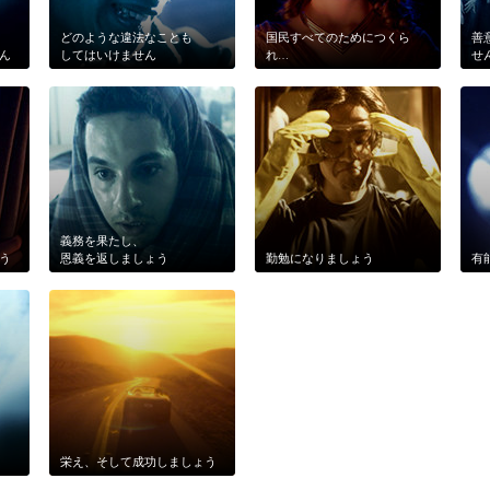
どのような違法なことも
国民すべてのためにつくら
善
ん
してはいけません
れ…
せ
義務を果たし、
う
恩義を返しましょう
勤勉になりましょう
有
栄え、そして成功しましょう