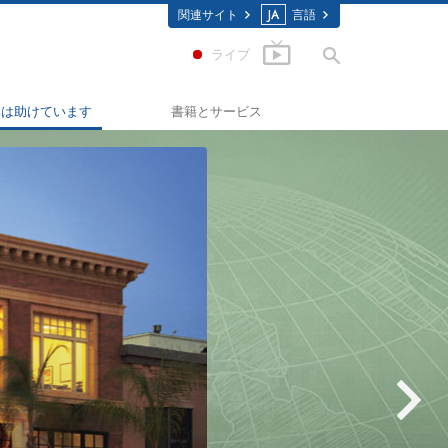
関連サイト
JA
言語
ライブ
ちは助けています
書籍とサービス
わせへの道
入門の書籍
イド･スカラスティックス
オーディオブック
ミノン
一般向け講演
コノン
入門フィルム
を知ってください：薬物
初級のサービス
テッド･フォー･ヒューマンライ
の人権擁護の会