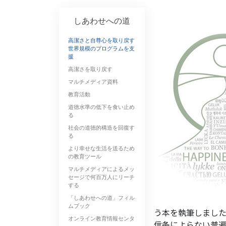
しあわせへの道
高潔さと自尊心を取り戻す
世界規模のプログラムを支
援
高潔さを取り戻す
マルチメディア資料
教育活動
道徳水準の低下を食い止め
る
社会の道徳的構造を回復す
る
より幸せな生活を送るため
の教育ツール
マルチメディアによるメッ
セージで何百万人にリーチ
する
「しあわせへの道」フィル
ムブック
う本を執筆しました
オンライン教育情報センタ
信条によらない普