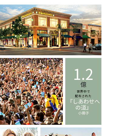
1.2
億
世界中で
配布された
『しあわせへ
の道』
小冊子