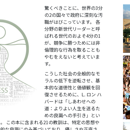
驚くべきことに、世界の3分
の2の国々で政府に深刻な汚
職がはびこっています。 各
分野の新世代リーダーと呼
ばれる世代のおよそ4分の1
が、競争に勝つためには非
倫理的な行為を取ることも
やむをえないと考えていま
す。
こうした社会の全般的なモ
ラルの低下を逆転させ、基
本的な道徳性と価値観を回
復させるために、L. ロン ハ
バードは「しあわせへの
道：よりよい人生を送るた
めの良識への手引き」とい
。 この本に含まれる21の教訓は、特定の思想や
遍的な良識にのみ基づいており、優しさや正直さ、