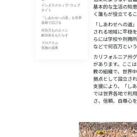
ー
インタラクティブ･ウェブ
基本的な生活の知
サイト
く誰もが役立てるこ
「しあわせへの道」を世界
規模で広げる
「しあわせへの道」
何百万もの人々に
される地域に平穏
解決策をもたらす
らには学校や刑務所
プログラム
などで何百万とい
実施の成果
カリフォルニア州
があります。ここは
教の組織で、世界
拠点として設立され
支援により、「し
では世界各地で利
さ、信頼、自尊心を