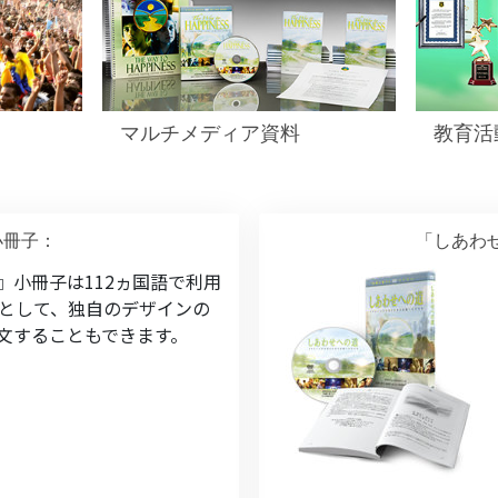
マルチメディア資料
教育活
小冊子：
「しあわ
』小冊子は112ヵ国語で利用
用として、独自のデザインの
文することもできます。