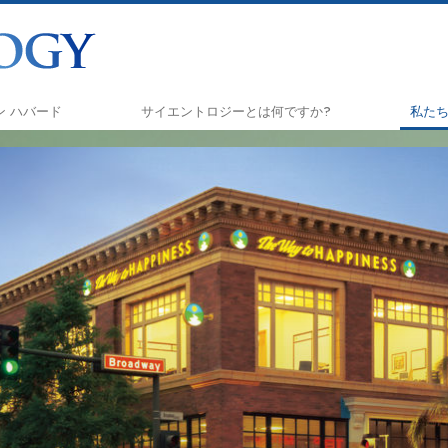
ロン ハバード
サイエントロジーとは
何ですか?
私た
信条と実践
しあ
サイエントロジーの信条と規律
アプラ
サイエントロジストたちが語るサイエ
クリ
ントロジー
ナル
サイエントロジストに会いましょう
真実
教会の内部
ユナイ
サイエントロジーの基本原理
ツ
ダイアネティックスの紹介
市民