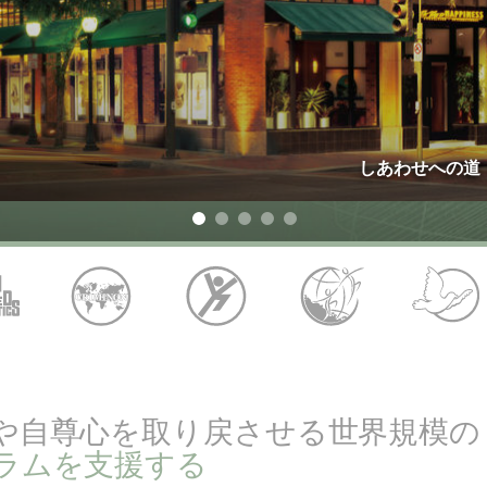
愛と憎しみ ―
サイエ
偉大さとは何か?
スタ
しあわせへの道
や自尊心を取り戻させる世界規模の
ラムを支援する