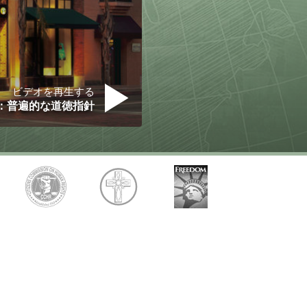
ントロジー･ボランティア･ミニ
ー
ビデオを再生する
：普遍的な道徳指針