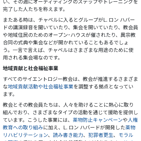
い、その週にオーディティングのステップやトレーニングを
完了した人たちを称えます。
またある時は、チャペルに入るとグループがL. ロン ハバー
ドの講演録音を聞いていたり、集会を開いていたり、教会員
や地域住民のためのオープン･ハウスが催されたり、異宗教
合同の式典や集会などが開かれていることもあるでしょ
う。一言で言えば、チャペルはさまざまな用途のために使
用される集会場なのです。
地域貢献と社会福祉事業
すべてのサイエントロジー教会は、教会が推進するさまざま
な
地域貢献活動や社会福祉事業
を調整する拠点となってい
ます。
教会とその教会員たちは、人々を助けることに熱心に取り
組んでおり、さまざまなタイプの活動を通じて援助を提供し
ています。こうした事業には、
薬物防止キャンペーン
や
人権
教育への取り組み
に加え、L. ロン ハバードが開発した
薬物
リハビリテーション
、
読み書き能力
、
犯罪者更生
、
モラル