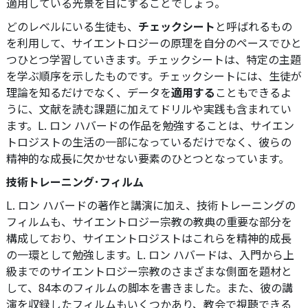
適用している光景を目にすることでしょう。
どのレベルにいる生徒も、
チェックシート
と呼ばれるもの
を利用して、サイエントロジーの原理を自分のペースでひと
つひとつ学習していきます。チェックシートは、特定の主題
を学ぶ順序を示したものです。チェックシートには、生徒が
理論を知るだけでなく、データを
適用する
こともできるよ
うに、文献を読む課題に加えてドリルや実践も含まれてい
ます。
L. ロン ハバードの作品を勉強することは、サイエン
トロジストの生活の一部になっているだけでなく、彼らの
精神的な成長に欠かせない要素のひとつとなっています。
技術トレーニング･フィルム
L. ロン ハバードの著作と講演に加え、技術トレーニングの
フィルムも、サイエントロジー宗教の教典の重要な部分を
構成しており、サイエントロジストはこれらを精神的成長
の一環として勉強します。L. ロン ハバードは、入門から上
級までのサイエントロジー宗教のさまざまな側面を題材と
して、84本のフィルムの脚本を書きました。また、彼の講
演を収録したフィルムもいくつかあり、教会で視聴できる