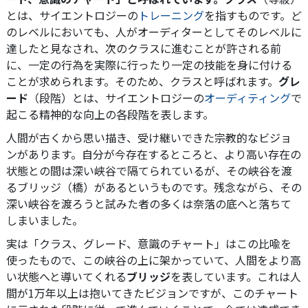
とは、サイエントロジーの
トレーニング
を指すものです。ど
のレベルにおいても、人がオーディターとしてそのレベルに
達したと見なされ、次のクラスに進むことが許される前
に、一定の行為を実際に行ったり一定の技能を身に付ける
ことが求められます。そのため、クラスと呼ばれます。
グレ
ード
（段階）とは、サイエントロジーの
オーディティング
で
起こる精神的な向上の各段階を表します。
人間が古くから思い描き、受け継いできた宗教的なビジョ
ンがあります。自分が今存在するところと、より高い存在の
状態との間は深い峡谷で隔てられているが、その峡谷を渡
るブリッジ（橋）があるというものです。残念ながら、その
深い峡谷を渡ろうと試みた者の多くは奈落の底へと落ちて
しまいました。
実は「クラス、グレード、意識のチャート」はこの比喩を
使ったもので、この峡谷の上に架かっていて、人間をより高
い状態へと導いてくれる
ブリッジ
を表しています。これは人
間が1万年以上は抱いてきたビジョンですが、このチャート