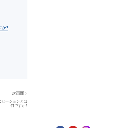
か?
次画面
ニゼーションとは
何ですか?