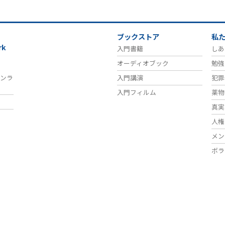
ブックストア
私
rk
入門書籍
しあ
オーディオブック
勉強
ンラ
入門講演
犯罪
入門フィルム
薬物
真実
人権
メン
ボラ