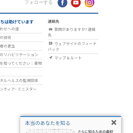
フォローする
たちは助けています
連絡先
わせへの道
質問がありますか? 連絡
先
の技術
ウェブサイトのフィード
者の更生
バック
のリハビリテーション
マップ & ルート
を知ってください：薬物
タルヘルスの監視団体
ンティア･
ミニスター
本当のあなたを知る
さらに知るための最初