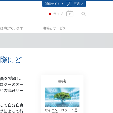
関連サイト
JA
言語
ライブ
ちは助けています
書籍とサービス
わせへの道
入門の書籍
イド･スカラスティックス
オーディオブック
実際にど
ミノン
一般向け講演
コノン
入門フィルム
員を援助し、
書籍
を知ってください：薬物
初級のサービス
ロジーのオー
他の宗教サー
テッド･フォー･ヒューマンライ
って自分自身
の人権擁護の会
サイエントロジー：思
グによって行