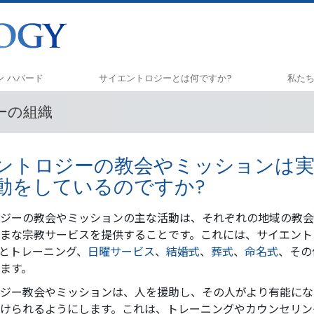
ロン ハバード
サイエントロジーとは
何ですか?
私た
ーの組織
信条と実践
しあ
サイエントロジーの信条と規律
アプラ
ントロジーの教会やミッションは
サイエントロジストたちが語るサイエ
クリ
ントロジー
動をしているのですか?
ナル
サイエントロジストに会いましょう
ジーの教会やミッションの主な活動は、それぞれの地域の教会
真実
まな宗教サービスを提供することです。これには、サイエント
教会の内部
とトレーニング、
日曜サービス
、
結婚式
、
葬式
、
命名式
、その
ユナイ
サイエントロジーの基本原理
ツ
ます。
ジー教会やミッションは、人を援助し、その人がより有能にな
ダイアネティックスの紹介
市民
けられるようにします。これは、トレーニングやカウンセリン