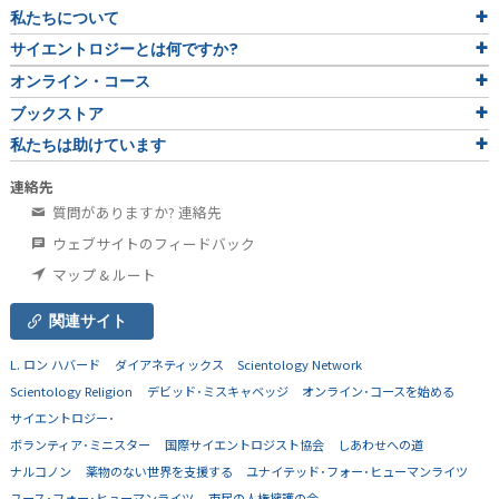
私たちについて
サイエントロジーとは
何ですか?
オンライン・コース
ブックストア
私たちは助けています
連絡先
質問がありますか? 連絡先
ウェブサイトのフィードバック
マップ & ルート
関連サイト
L. ロン ハバード
ダイアネティックス
Scientology Network
Scientology Religion
デビッド･ミスキャベッジ
オンライン･コースを始める
サイエントロジー･
ボランティア･ミニスター
国際サイエントロジスト協会
しあわせへの道
ナルコノン
薬物のない世界を支援する
ユナイテッド･フォー･ヒューマンライツ
ユース･フォー･ヒューマンライツ
市民の人権擁護の会