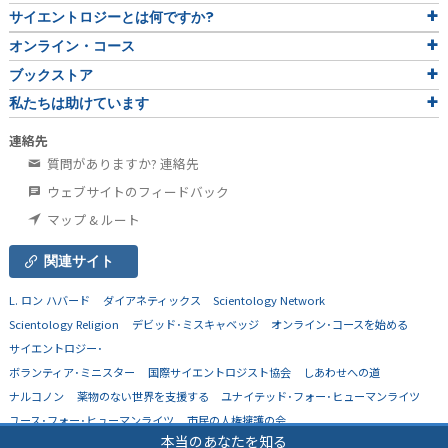
サイエントロジーとは
何ですか?
オンライン・コース
ブックストア
私たちは助けています
連絡先
質問がありますか? 連絡先
ウェブサイトのフィードバック
マップ & ルート
関連サイト
L. ロン ハバード
ダイアネティックス
Scientology Network
Scientology Religion
デビッド･ミスキャベッジ
オンライン･コースを始める
サイエントロジー･
ボランティア･ミニスター
国際サイエントロジスト協会
しあわせへの道
ナルコノン
薬物のない世界を支援する
ユナイテッド･フォー･ヒューマンライツ
ユース･フォー･ヒューマンライツ
市民の人権擁護の会
本当のあなたを知る