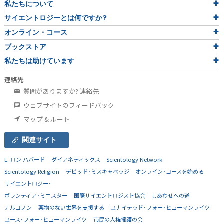
私たちについて
サイエントロジーとは
何ですか?
オンライン・コース
ブックストア
私たちは助けています
連絡先
質問がありますか? 連絡先
ウェブサイトのフィードバック
マップ & ルート
関連サイト
L. ロン ハバード
ダイアネティックス
Scientology Network
Scientology Religion
デビッド･ミスキャベッジ
オンライン･コースを始める
サイエントロジー･
ボランティア･ミニスター
国際サイエントロジスト協会
しあわせへの道
ナルコノン
薬物のない世界を支援する
ユナイテッド･フォー･ヒューマンライツ
ユース･フォー･ヒューマンライツ
市民の人権擁護の会