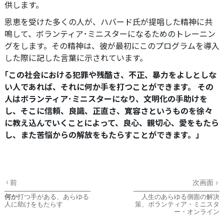
供します。
恩恵を受けた多くの人が、ハバード氏が提唱した精神に共
鳴して、ボランティア･ミニスターになるためのトレーニン
グをします。その精神は、彼が最初にこのプログラムを導入
した際に記した言葉に示されています。
｢この社会における犯罪や残酷さ、不正、暴力をよしとしな
い人であれば、それに何か手を打つことができます。 その
人は
ボランティア･ミニスター
になり、文明化の手助けを
し、そこに信頼、良識、正直さ、寛容さというものを徐々
に教え込んでいくことによって、良心、親切心、愛をもたら
し、また苦悩からの解放をもたらすことができます。」
前
次画面
何か
打つ手がある、あらゆる
人生のあらゆる側面の解決
人に助けをもたらす
策、ボランティア・ミニスタ
ー・オンライン