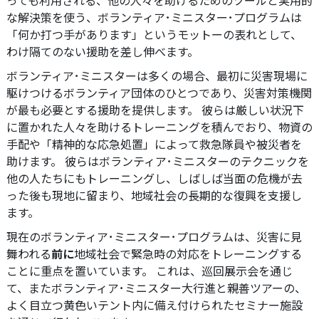
な解決策を使う、ボランティア･ミニスター･プログラムは
「何か打つ手があります」というモットーの表れとして、
わけ隔てのない援助を差し伸べます。
ボランティア･ミニスターは多くの場合、最初に災害現場に
駆けつけるボランティア団体のひとつであり、災害対策機関
が最も必要とする援助を提供します。 彼らは厳しい状況下
に置かれた人々を助けるトレーニングを積んでおり、物資の
手配や「精神的な応急処置」によって救急隊員や被災者を
助けます。 彼らはボランティア･ミニスターのテクニックを
他の人たちにもトレーニングし、しばしば当面の危機が去
った後も現地に留まり、地域社会の長期的な復興を支援し
ます。
現在のボランティア･ミニスター･プログラムは、災害に見
舞われる
前に
地域社会で緊急時の対応をトレーニングする
ことに重点を置いています。
これは、巡回展示会を通じ
て、またボランティア･ミニスター大行進と親善ツアーの、
よく目立つ黄色いテント内に備え付けられたセミナー施設