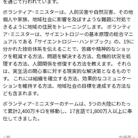
を通じて行われています。
ボランティア･ミニスターは、人的災害や自然災害、その他
個人や家族、地域社会に影響を及ぼすような難題に対処で
きるように地域の住民をトレーニングします。 ボランティ
ア･ミニスターは、サイエントロジーの基本原理の総合マニ
ュアルである『サイエントロジー･ハンドブック』の、19に
分かれた技術体系を伝えることで、苦痛や精神的なショッ
クを軽減する方法、問題を解決する方法、危機的状況を処
理する方法、人間関係を修復する方法を教えます。
それら
は、実生活の関心事に対する現実的な解決策となるもので
す。 これには組織を確立する方法、効果的なコミュニケー
ションを維持する方法、地域社会の目標を達成する方法な
ども含まれます。
ボランティア･ミニスターのチームは、5つの大陸にわたっ
て累計2,400万キロを移動し、17言語で1,800万人以上に奉
仕してきました。
前
次画面