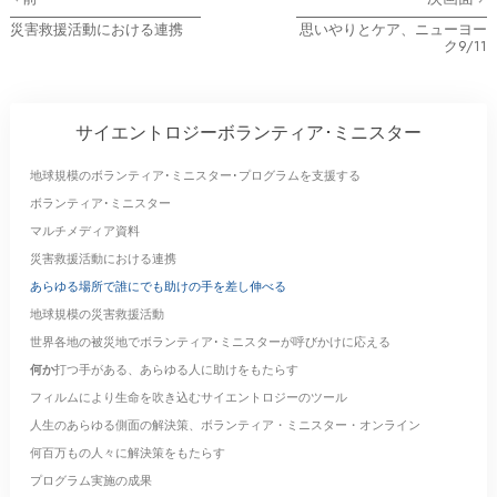
災害救援活動における連携
思いやりとケア、ニューヨー
ク9/11
サイエントロジーボランティア･ミニスター
地球規模のボランティア･ミニスター･プログラムを支援する
ボランティア･ミニスター
マルチメディア資料
災害救援活動における連携
あらゆる場所で誰にでも助けの手を差し伸べる
地球規模の災害救援活動
世界各地の被災地でボランティア･ミニスターが呼びかけに応える
何か
打つ手がある、あらゆる人に助けをもたらす
フィルムにより生命を吹き込むサイエントロジーのツール
人生のあらゆる側面の解決策、ボランティア・ミニスター・オンライン
何百万もの人々に解決策をもたらす
プログラム実施の成果