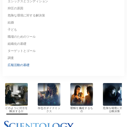
エシックスとコンディション
抑圧の原因
危険な環境に対する解決策
結婚
子ども
職場のためのツール
組織化の基礎
ターゲットとゴール
調査
広報活動の基礎
どのように対立を
存在のダイナミッ
理解を構成するも
危険な環境に対す
解決するか
クス
の
る解決策