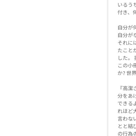
いるう
付き、
自分が
自分が
それに
たこと
した。
この小
か? 
『高潔
分をあ
できる
れほど
言わな
とと結
の行為