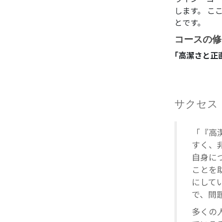
します。 こ
とです。
コースの修
｢高潔さと正
サクセス
「『高
すく、
自身に
ことを
にして
で、問
多くの