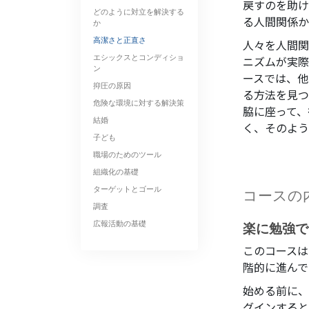
戻すのを助け
どのように対立を解決する
る人間関係か
か
高潔さと正直さ
人々を人間関
エシックスとコンディショ
ニズムが実際
ン
ースでは、他
抑圧の原因
る方法を見つ
危険な環境に対する解決策
脇に座って、
結婚
く、そのよう
子ども
職場のためのツール
組織化の基礎
ターゲットとゴール
コースの
調査
広報活動の基礎
楽に勉強で
このコースは
階的に進んで
始める前に、
グインすると