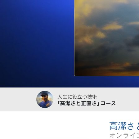
人生に役立つ技術
｢高潔さと正直さ｣ コース
高潔さ
オンライ