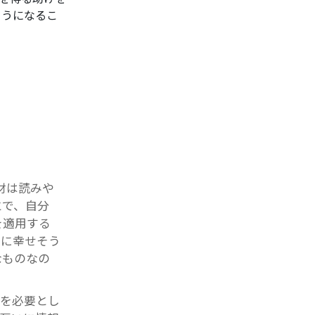
ようになるこ
材は読みや
とで、自分
を適用する
なに幸せそう
なものなの
調を必要とし