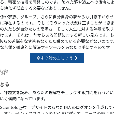
る、精密な技術を開発しのです。 破れた夢や過去への後悔に
ら絶えず孤立する必要などありません。
係や家族、グループ、さらに自分自身の夢からも引き下がらせ
に存在するのです。 そしてそういった状況は正すことができま
の人たちが自分たちの高潔さ—そして人生に対する熱意を取り
けます。 それは、昔からある問題に対する新しい見方です。
彼らの苦悩をなす術もなくただ眺めている必要などないのです
な苦難を徹底的に解決するツールをあなたは手にするのです。
今すぐ始めましょう
内容
きる
、課題文を読み、あなたの理解をチェックする質問を行うとい
いく構成になっています。
Scientologyウェブサイトのあなた個人のログオンを作成して
、オンライン・プログラムのガイドに従って、コースの修了ま