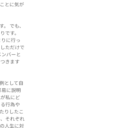
ことに気が
す。 でも、
りです。
まりに行っ
増しただけで
メンバーと
がつきます
例として自
容易に説明
れが私にど
ある行為や
たりしたこ
も、それぞれ
の人生に対