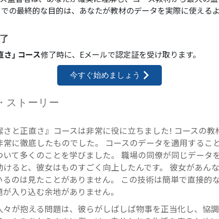
こでの最終的な目的は、あなたが教材のデータを実際に使える
了
直さ｣ コース
修了時に、
Eメールで
認定証を受け取ります。
今すぐ始めましょう
・ストーリー
潔さと正直さ』コースは非常に役に立ちました! コースの教
非常に徹底したものでした。 コースのデータを適用するこ
ついて多くのことを学びました。 職場の同僚が同じデータ
助けると、彼女はものすごく向上したんです。 彼女があん
いるのは見たことがありません。 この技術は簡単で直接的
題が入り込む余地がありません。
人々が抱える問題は、彼らがしばしば物事を正当化し、協