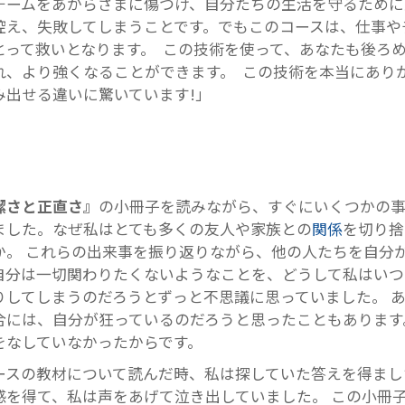
チームをあからさまに傷つけ、自分たちの生活を守るために
控え、失敗してしまうことです。でもこのコースは、仕事や
とって救いとなります。 この技術を使って、あなたも後ろ
れ、より強くなることができます。 この技術を本当にあり
み出せる違いに驚いています!」
潔さと正直さ』
の小冊子を読みながら、すぐにいくつかの
ました。なぜ私はとても多くの友人や家族との
関係
を切り捨
か。 これらの出来事を振り返りながら、他の人たちを自分
自分は一切関わりたくないようなことを、どうして私はいつ
りしてしまうのだろうとずっと不思議に思っていました。 
合には、自分が狂っているのだろうと思ったこともあります
をなしていなかったからです。
ースの教材について読んだ時、私は探していた答えを得まし
感を得て、私は声をあげて泣き出していました。 この小冊