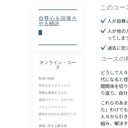
このコー
自尊心を回復さ
人が自尊
せる秘訣
人が他の
ってしま
過去に犯
コースの
オンライン・コー
ス
どうして人々
代になると控
勉強の技術
間関係を切り
存在のダイナミックス
り返り、自分
理解を構成するもの
感情のトーン・スケール
これらのあま
コミュニケーション
た」わけでも
病気やけがのためのアシス
人々から引き
ト
組み、解決す
薬物に対する解決策