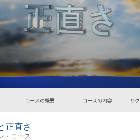
愛と憎しみ ―
サイエ
偉大さとは何か?
スタ
コースの概要
コースの内容
サク
と正直さ
ン・コース