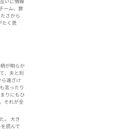
互いに情報
チーム、罪
めたさから
がたく思
事柄が明らか
て、夫と別
から遠ざけ
も言ったり
あまりにもひ
。それが全
た。 大き
子を読んで