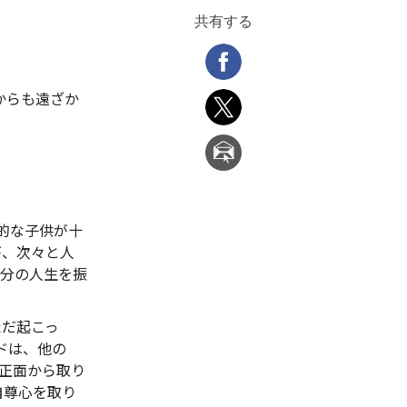
共有する
からも遠ざか
的な子供が十
が、次々と人
自分の人生を振
ただ起こっ
ドは、他の
正面から取り
自尊心を取り