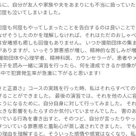
ちに、自分が友人や家族や夫をあまりにも不当に扱っていた
何度も泣いてしまいました。
何度も何度もやってしまったことを告白するのは良いことで
なぜそうしたのかを理解しなければ、それはただのおしゃべ
は安堵感も癒しも回復もありません。 いつか援助団体の集
がありますが、いっそう罪悪感が増し、精神的な苦しみが
 援助団体や心理学者、精神科医、カウンセラーが、患者や
冊子を読み一緒に演習を行ったら、何を達成できるか想像
世界中で犯罪発生率が急激に下がると思います!
さと正直さ』コースの実践を行った時、私はそれらすべての
げることができました。 最後の演習では、それを他の人に
ようになるために、自分自身に対して行ってみました。 そ
大きな影響をもたらすのか気付いていませんでした。 害の
いでいる行為を書き出すと、そのつど、自分が言ったりやっ
びついている罪悪感と羞恥心が蒸し返されてきました。 で
の理由を理解すると、そういった感情や感覚はなくなり、私