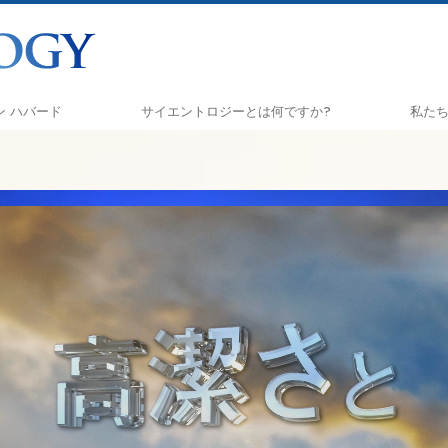
ロン ハバード
サイエントロジーとは
何ですか?
私た
信条と実践
しあ
サイエントロジーの信条と規律
アプラ
サイエントロジストたちが語るサイエ
クリ
ントロジー
ナル
サイエントロジストに会いましょう
真実
教会の内部
ユナイ
サイエントロジーの基本原理
ツ
ダイアネティックスの紹介
市民