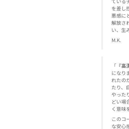
ている
を差し
悪感に
解放さ
い、生
M.K.
「
『高
になり
れたの
たり、
やった
どい場
く意味
このコ
な安心