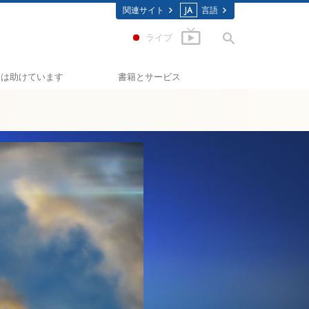
関連サイト
JA
言語
ライブ
ちは助けています
書籍とサービス
わせへの道
入門の書籍
イド･スカラスティックス
オーディオブック
ミノン
一般向け講演
コノン
入門フィルム
を知ってください：薬物
初級のサービス
テッド･フォー･ヒューマンライ
の人権擁護の会