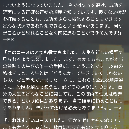
しないようになっていました。 今では失敗を避け、成功を
確実にする正確な行動の順序を知っています。良くない状況
を打破することも、成功をさらに強化することもできます。
どんな状況であれ対処できるという確信があります。 何が
起こるかと恐れることなく前に進むことができるんです!」
—E.K.
「
このコースはとても役立ちました。
人生を新しい視野で
見られるようになりました。 まず、豊かであることが本当
の意味での生存の唯一の手段だ、ということです。 以前の
私はずっと、人生とは『どうにかして生きていくしかない
もの』だと考えていました。 次に、これらの公式を順序通
りに、段階を踏んで使うと、必ずその通りになります。 自
分の人生のどんなことに関しても、この技術を使えば改善
できる、という確信があります。 当て推量に頼ることはも
うありません。 怖がって逃げる必要もありません。」—V.J.
「
これはすごいコースでした。
何かをゼロから始めてどこ
までも大きくする方法、駄目になったものを立て直す方