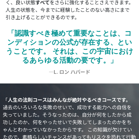
く、良い状態
すべて
をさらに強化することさえできます。
人生の状態を、今までに経験したことのない高さにまで
引き上げることができるのです。
「認識すべき極めて重要なことは、コ
ンディションの公式が存在する、とい
うことです。 それは、この宇宙におけ
るあらゆる活動の要です。」
—L. ロン ハバード
「
人生の法則コースはみんなが絶対やるべきコースです。
過去のいろいろな失敗のせいで、成功する能力への自信を
失っていました。そうなったのは、自分が何をしたから成
功したのか、何をやったせいで失敗してしまったのかをち
ゃんとわかっていなかったからです。 この知識が欠けてい
たので、素晴らしいチャンスがあってもリスクを恐れて行動