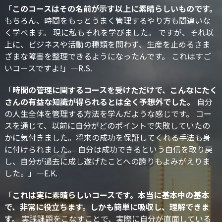
「
このコースはその名前が示す以上に素晴らしいものです。
もちろん、時間をもっとうまく管理するやり方も間違いな
く学べます。 現に私もそれを学びました。 ですが、それ以
上に、ビジネスや活動の種類を問わず、生産を止めるさま
ざまな障害を整理できるようになったんです。 これはすご
いコースですよ!」—R.S.
「
時間の管理に関するコースを受けただけで、こんなにたく
さんの有益な知識が得られるとは全く予想外でした。
自分
の人生全体を管理する方法を学んだような感じです。 コー
スを通じて、以前に自分がどのポイントで失敗していたの
かに気付きました。将来の成功を保証してくれる手法も身
に付けられました。 自分は成功できるという自信を取り戻
し、自分が過去に成し遂げたことへの誇りもよみがえりま
した。」—E.K.
「
これは実に素晴らしいコースです。本当に基本中の基本
で、非常に役立ちます。しかも簡単に吸収し、理解できま
す。
実践課題をこなすことで、実際に自分が直面している