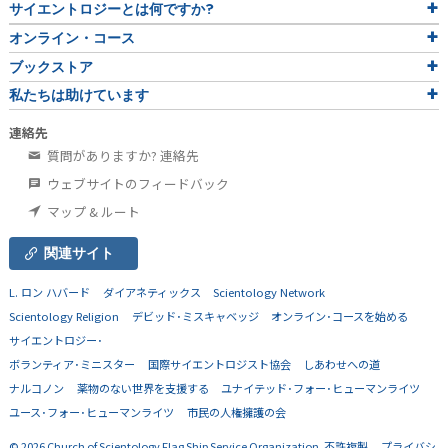
サイエントロジーとは
何ですか?
オンライン・コース
ブックストア
私たちは助けています
連絡先
質問がありますか? 連絡先
ウェブサイトのフィードバック
マップ & ルート
関連サイト
L. ロン ハバード
ダイアネティックス
Scientology Network
Scientology Religion
デビッド･ミスキャベッジ
オンライン･コースを始める
サイエントロジー･
ボランティア･ミニスター
国際サイエントロジスト協会
しあわせへの道
ナルコノン
薬物のない世界を支援する
ユナイテッド･フォー･ヒューマンライツ
ユース･フォー･ヒューマンライツ
市民の人権擁護の会
© 2026
Church of Scientology Flag Ship Service Organization.
不許複製。
プライバシ